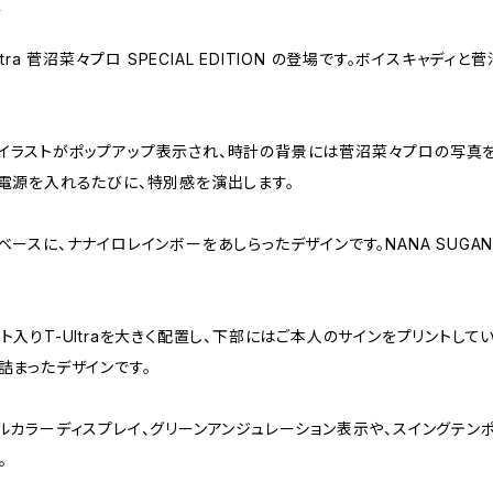
る
T-Ultra 菅沼菜々プロ SPECIAL EDITION の登場です。ボイスキャ
イラストがポップアップ表示され、時計の背景には菅沼菜々プロの写真を
電源を入れるたびに、特別感を演出します。
ースに、ナナイロレインボーをあしらったデザインです。NANA SUGA
入りT-Ultraを大きく配置し、下部にはご本人のサインをプリントして
詰まったデザインです。
カラーディスプレイ、グリーンアンジュレーション表示や、スイングテンポ測定
。